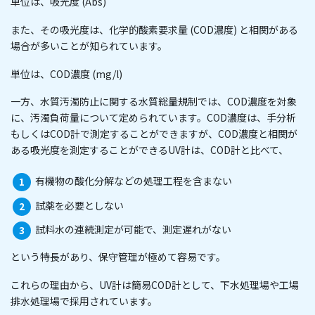
単位は、吸光度 (Abs)
また、その吸光度は、化学的酸素要求量 (COD濃度) と相関がある
場合が多いことが知られています。
単位は、COD濃度 (mg/l)
一方、水質汚濁防止に関する水質総量規制では、COD濃度を対象
に、汚濁負荷量について定められています。COD濃度は、手分析
もしくはCOD計で測定することができますが、COD濃度と相関が
ある吸光度を測定することができるUV計は、COD計と比べて、
有機物の酸化分解などの処理工程を含まない
試薬を必要としない
試料水の連続測定が可能で、測定遅れがない
という特長があり、保守管理が極めて容易です。
これらの理由から、UV計は簡易COD計として、下水処理場や工場
排水処理場で採用されています。