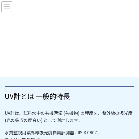
コ
ナ
ン
ビ
テ
ゲ
ン
ー
ツ
シ
に
ョ
UV計とは 一般的特長
移
ン
動
に
移
動
HOME
技術情報
UV計とは 一般的特長
UV計とは 一般的特長
UV計は、試料水中の有機汚濁 (有機物) の程度を、紫外線の吸光度
(光の吸収の度合い) として測定します。
水質監視用紫外線吸光度自動計測器 (JIS K 0807)